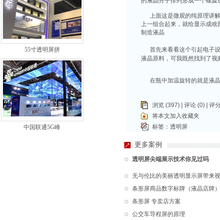
的液晶分子排列形成一个螺旋
上面这是微观的纯原理讲解，
上一组合起来，就给显示成啥
制造液晶
55寸透明屏拼
首先来看看这个引起电子设
液晶原料，可我既然找到了视
在瓶中加温旋转的就是液晶
浏览 (397) |
评论
(0) | 评分
将本文加入收藏夹
标签：
透明屏
中国联通5G峰
更多案例
透明屏尖端展示技术你见过吗
无与伦比的美丽透明显示屏带来
条形屏商品数字标牌（液晶店牌
条形屏 专卖店方案
公交车导程屏的原理