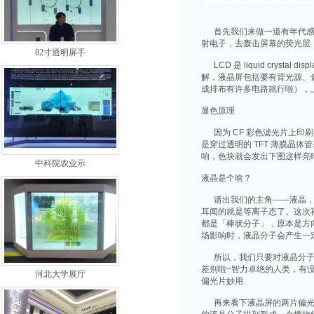
首先我们来做一道有年代感的物理题
射电子，去轰击屏幕的荧光层
82寸透明屏手
LCD 是 liquid cryst
解，液晶屏包括要有背光源、偏
成排布有许多电路就行啦），上
显色原理
因为 CF 彩色滤光片上印刷
是穿过透明的 TFT 薄膜晶
响，色块就会发出下图这样亮
中科院农业示
液晶是个啥？
请出我们的主角——液晶，这
耳闻的就是等离子态了。这次
都是「棒状分子」，原本是方
场影响时，液晶分子会产生一
所以，我们只要对液晶分子的
差别啦~智力卓绝的人类，有
河北大学展厅
偏光片妙用
再来看下液晶屏的两片偏光片