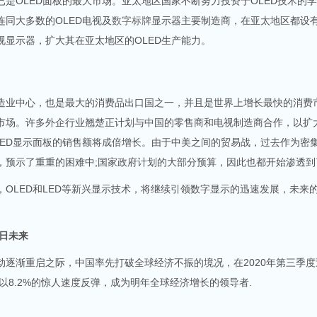
OLED面板的最大市场。亚太地区国家不断努力投资于OLED技术的
连同大多数的OLED电视及
数字标牌
显示器主要制造商，在亚太地区都设
视显示器，扩大其在亚太地区的OLED生产能力。
中心，也是最大的消费品出口国之一，并且是世界上增长最快的消费
市场。许多外企行业翘楚正计划与中国的零售商和电视制造商合作，以扩大
LED显示面板的销售额将成倍增长。由于中美之间的贸易战，过去作为密
，预示了重重的困难中;国家政府计划的大部分预算，因此也都开始渗透到
LED和LED等新兴显示技术，将继续引领数字显示的迅速发展，未来
明日未来
渐重启之际，中国率先打破全球经济不振的境况，在2020年第三季度逆
年以8.2%的惊人速度反弹，成为明年全球经济增长的领导者.