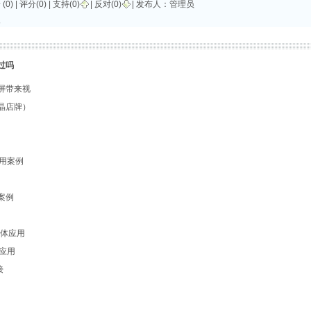
论
(0) | 评分(0) |
支持(
0
)
|
反对(
0
)
| 发布人：
管理员
夹
过吗
屏带来视
晶店牌）
用案例
案例
柜体应用
应用
接