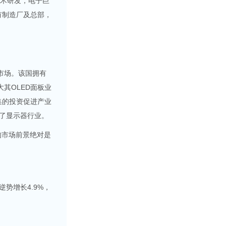
学术研发，电子巨
有制造厂及总部，
市场。该国拥有
其OLED面板业
集的投资促进产业
了显示器行业。
的市场前景绝对是
势增长4.9%，