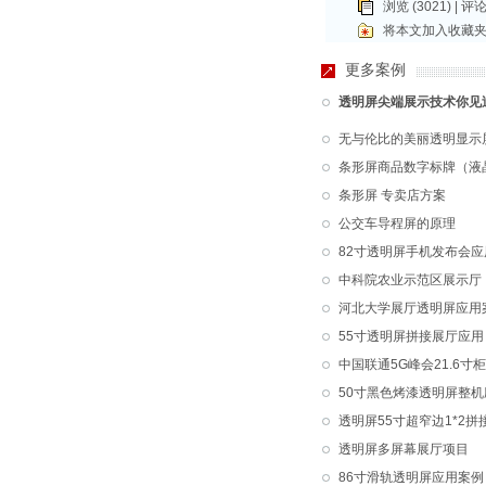
浏览 (3021) |
评
将本文加入收藏
更多案例
透明屏尖端展示技术你见
无与伦比的美丽透明显示
条形屏商品数字标牌（液
条形屏 专卖店方案
公交车导程屏的原理
82寸透明屏手机发布会应
中科院农业示范区展示厅
河北大学展厅透明屏应用
55寸透明屏拼接展厅应用
中国联通5G峰会21.6寸
50寸黑色烤漆透明屏整机
透明屏55寸超窄边1*2拼
透明屏多屏幕展厅项目
86寸滑轨透明屏应用案例