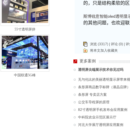
的，只是结构柔软的区
斯博锐意智能oled透明显
的其他问题，也欢迎联
55寸透明屏拼
浏览 (3317) |
评论
(0) | 评
将本文加入收藏夹
更多案例
透明屏尖端展示技术你见过吗
中国联通5G峰
无与伦比的美丽透明显示屏带来
条形屏商品数字标牌（液晶店牌
条形屏 专卖店方案
公交车导程屏的原理
82寸透明屏手机发布会应用案例
中科院农业示范区展示厅
河北大学展厅透明屏应用案例