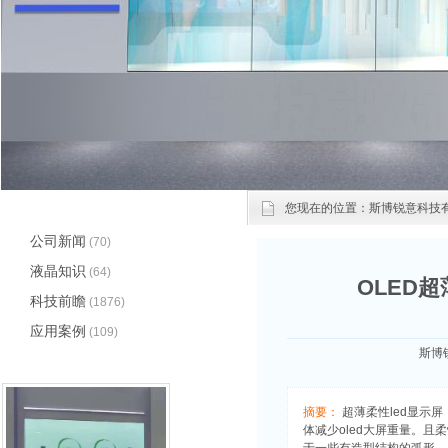
文章分类
您现在的位置：
斯博锐意科技
公司新闻
(70)
液晶知识
(64)
OLED
科技前瞻
(1876)
应用案例
(109)
斯博锐
应用方向
(3)
展览展示
(0)
智能商用家居
(0)
摘要：
超薄柔性led显示屏
O2O应用
(0)
体减少oled大屏重量。